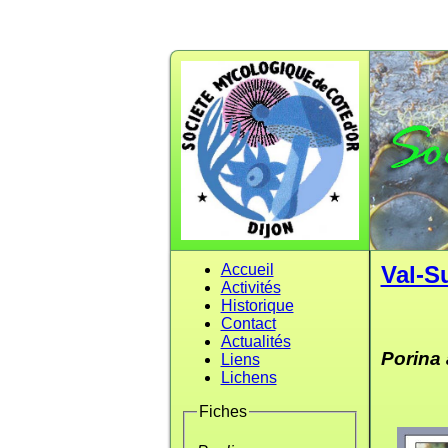
Accueil
Val-S
Activités
Historique
Contact
Actualités
Porina
Liens
Lichens
Fiches