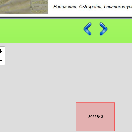
+
−
3022B43