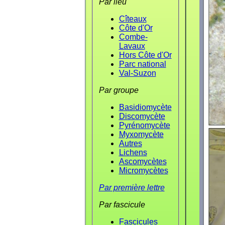
Par lieu
Cîteaux
Côte d'Or
Combe-
Lavaux
Hors Côte d'Or
Parc national
Val-Suzon
Par groupe
Basidiomycète
Discomycète
Pyrénomycète
Myxomycète
Autres
Lichens
Ascomycètes
Micromycètes
Par première lettre
Par fascicule
Fascicules