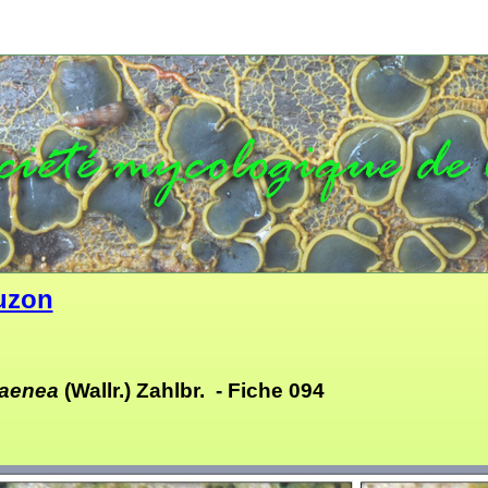
uzon
 aenea
(Wallr.) Zahlbr. -
Fiche 094