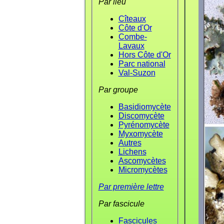
Par lieu
Cîteaux
Côte d'Or
Combe-
Lavaux
Hors Côte d'Or
Parc national
Val-Suzon
Par groupe
Basidiomycète
Discomycète
Pyrénomycète
Myxomycète
Autres
Lichens
Ascomycètes
Micromycètes
Par première lettre
Par fascicule
Fascicules