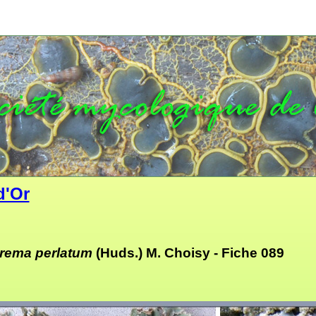
d'Or
rema perlatum
(Huds.) M. Choisy -
Fiche 089