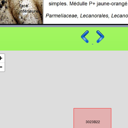
+
−
3023B22