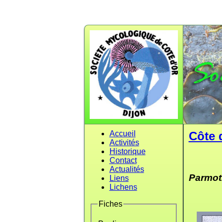
Accueil
Côte 
Activités
Historique
Contact
Actualités
Parmot
Liens
Lichens
Fiches