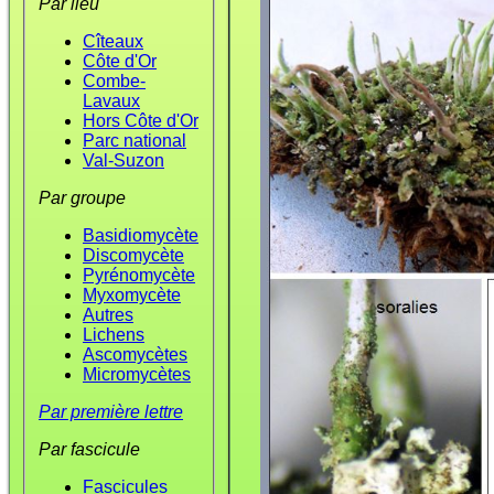
Par lieu
Cîteaux
Côte d'Or
Combe-
Lavaux
Hors Côte d'Or
Parc national
Val-Suzon
Par groupe
Basidiomycète
Discomycète
Pyrénomycète
Myxomycète
Autres
Lichens
Ascomycètes
Micromycètes
Par première lettre
Par fascicule
Fascicules