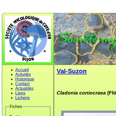
Accueil
Val-Suzon
Activités
Historique
Contact
Actualités
Cladonia coniocraea
(Flö
Liens
Lichens
Fiches