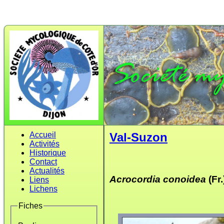
Accueil
Val-Suzon
Activités
Historique
Contact
Actualités
Acrocordia conoidea
(Fr.
Liens
Lichens
Fiches