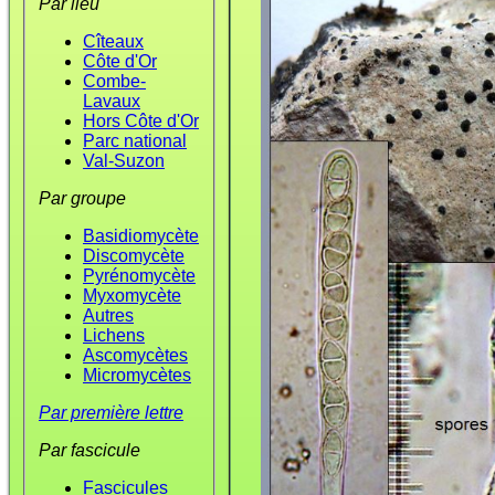
Par lieu
Cîteaux
Côte d'Or
Combe-
Lavaux
Hors Côte d'Or
Parc national
Val-Suzon
Par groupe
Basidiomycète
Discomycète
Pyrénomycète
Myxomycète
Autres
Lichens
Ascomycètes
Micromycètes
Par première lettre
Par fascicule
Fascicules