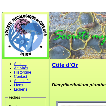
Accueil
Côte d'Or
Activités
Historique
Contact
Actualités
Dictydiaethalium plumb
Liens
Lichens
Fiches