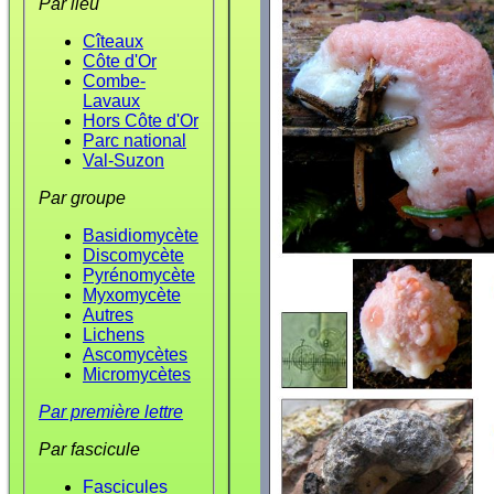
Par lieu
Cîteaux
Côte d'Or
Combe-
Lavaux
Hors Côte d'Or
Parc national
Val-Suzon
Par groupe
Basidiomycète
Discomycète
Pyrénomycète
Myxomycète
Autres
Lichens
Ascomycètes
Micromycètes
Par première lettre
Par fascicule
Fascicules