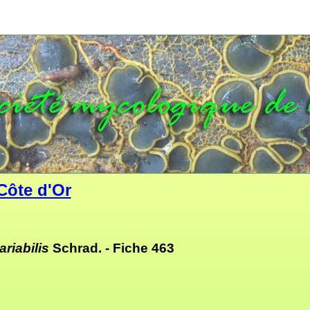
Côte d'Or
ariabilis
Schrad. -
Fiche 463