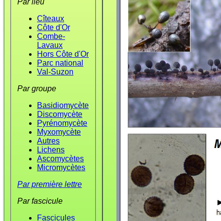
Par lieu
Cîteaux
Côte d'Or
Combe-
Lavaux
Hors Côte d'Or
Parc national
Val-Suzon
Par groupe
Basidiomycète
Discomycète
Pyrénomycète
Myxomycète
Autres
Lichens
Ascomycètes
Micromycètes
Par première lettre
Par fascicule
Fascicules