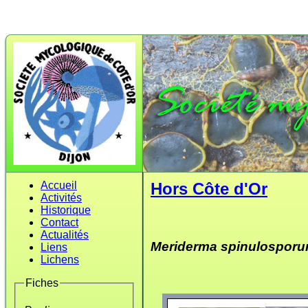
Accueil
Hors Côte d'Or
Activités
Historique
Contact
Actualités
Meriderma spinulospor
Liens
Lichens
Fiches