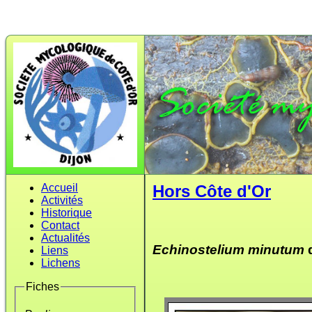
Accueil
Hors Côte d'Or
Activités
Historique
Contact
Actualités
Echinostelium minutum
d
Liens
Lichens
Fiches