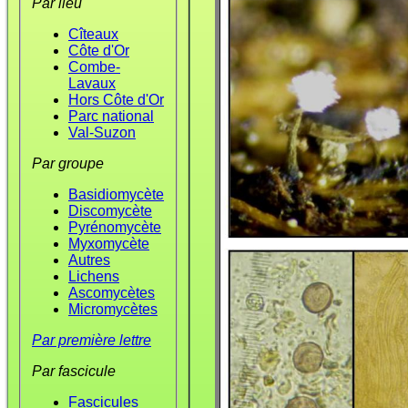
Par lieu
Cîteaux
Côte d'Or
Combe-
Lavaux
Hors Côte d'Or
Parc national
Val-Suzon
Par groupe
Basidiomycète
Discomycète
Pyrénomycète
Myxomycète
Autres
Lichens
Ascomycètes
Micromycètes
Par première lettre
Par fascicule
Fascicules