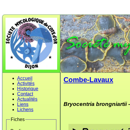
Accueil
Combe-Lavaux
Activités
Historique
Contact
Actualités
Bryocentria brongniartii
Liens
Lichens
Fiches