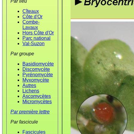
Par lieu
Cîteaux
Côte d'Or
Combe-
Lavaux
Hors Côte d'Or
Parc national
Val-Suzon
Par groupe
Basidiomycète
Discomycète
Pyrénomycète
Myxomycète
Autres
Lichens
Ascomycètes
Micromycètes
Par première lettre
Par fascicule
Fascicules