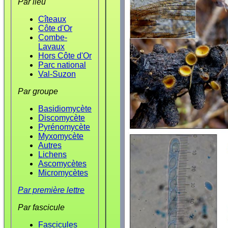
Par lieu
Cîteaux
Côte d'Or
Combe-
Lavaux
Hors Côte d'Or
Parc national
Val-Suzon
Par groupe
Basidiomycète
Discomycète
Pyrénomycète
Myxomycète
Autres
Lichens
Ascomycètes
Micromycètes
Par première lettre
Par fascicule
Fascicules