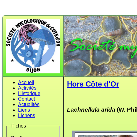
Accueil
Hors Côte d'Or
Activités
Historique
Contact
Actualités
Lachnellula arida
(W. Phi
Liens
Lichens
Fiches