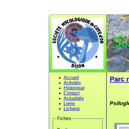
Accueil
Parc 
Activités
Historique
Contact
Actualités
Psilog
Liens
Lichens
Fiches