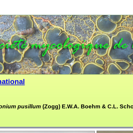
national
lonium pusillum
(Zogg) E.W.A. Boehm & C.L. Sch