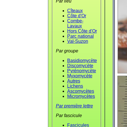
Par lieu
Cîteaux
Côte d'Or
Combe-
Lavaux
Hors Côte d'Or
Parc national
Val-Suzon
Par groupe
Basidiomycète
Discomycète
Pyrénomycète
Myxomycète
Autres
Lichens
Ascomycètes
Micromycètes
Par première lettre
Par fascicule
Fascicules