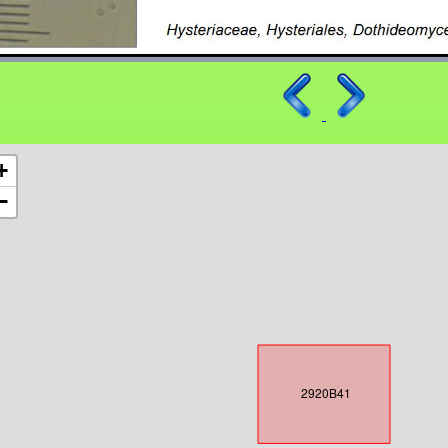
+
−
2920B41