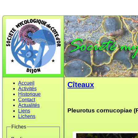
Accueil
Cîteaux
Activités
Historique
Contact
Actualités
Pleurotus cornucopiae (P
Liens
Lichens
Fiches