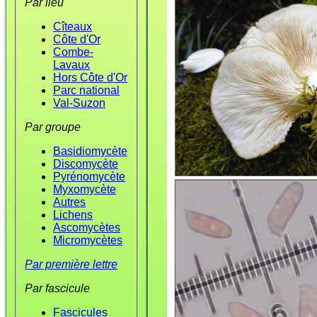
Par lieu
Cîteaux
Côte d'Or
Combe-
Lavaux
Hors Côte d'Or
Parc national
Val-Suzon
Par groupe
Basidiomycète
Discomycète
Pyrénomycète
Myxomycète
Autres
Lichens
Ascomycètes
Micromycètes
Par première lettre
Par fascicule
Fascicules