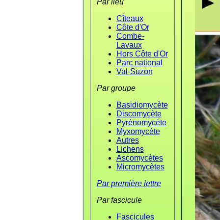
Par lieu
Cîteaux
Côte d'Or
Combe-
Lavaux
Hors Côte d'Or
Parc national
Val-Suzon
Par groupe
Basidiomycète
Discomycète
Pyrénomycète
Myxomycète
Autres
Lichens
Ascomycètes
Micromycètes
Par première lettre
Par fascicule
Fascicules