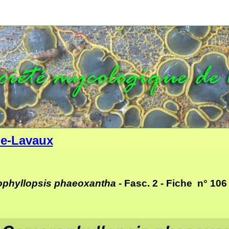
e-Lavaux
phyllopsis phaeoxantha
- Fasc. 2 -
Fiche n° 106