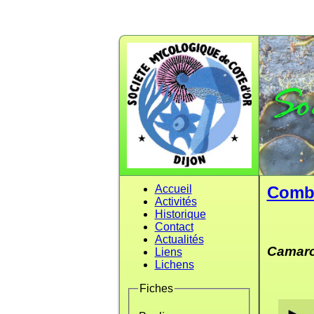
Accueil
Comb
Activités
Historique
Contact
Actualités
Camaro
Liens
Lichens
Fiches