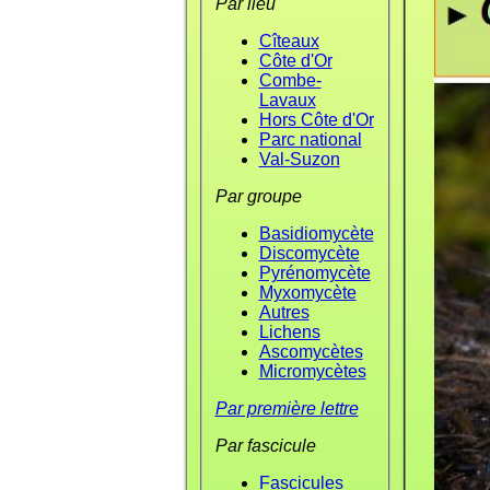
Par lieu
Cîteaux
Côte d'Or
Combe-
Lavaux
Hors Côte d'Or
Parc national
Val-Suzon
Par groupe
Basidiomycète
Discomycète
Pyrénomycète
Myxomycète
Autres
Lichens
Ascomycètes
Micromycètes
Par première lettre
Par fascicule
Fascicules