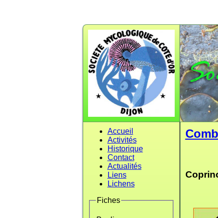
Accueil
Comb
Activités
Historique
Contact
Actualités
Coprin
Liens
Lichens
Fiches