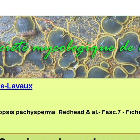
e-Lavaux
opsis pachysperma Redhead & al.- Fasc.7 - Fich