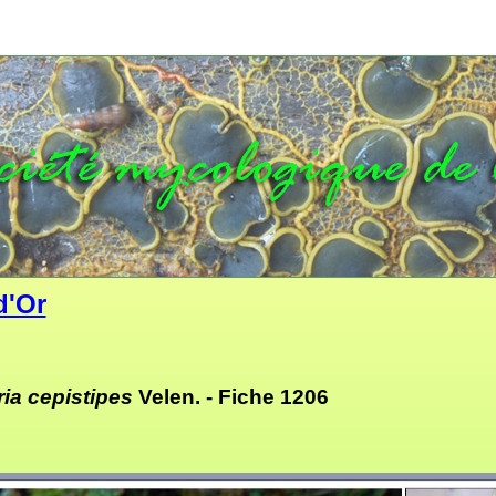
d'Or
ria cepistipes
Velen. -
Fiche 1206