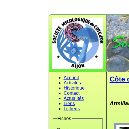
Accueil
Côte 
Activités
Historique
Contact
Actualités
Armilla
Liens
Lichens
Fiches