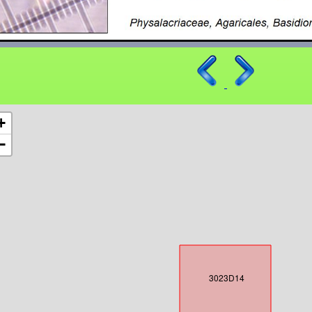
+
−
3023D14