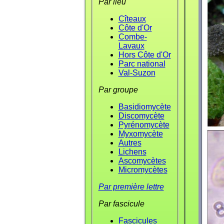
Par lieu
Cîteaux
Côte d'Or
Combe-
Lavaux
Hors Côte d'Or
Parc national
Val-Suzon
Par groupe
Basidiomycète
Discomycète
Pyrénomycète
Myxomycète
Autres
Lichens
Ascomycètes
Micromycètes
Par première lettre
Par fascicule
Fascicules